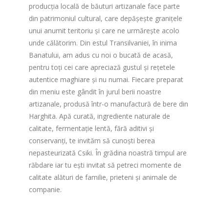
producția locală de băuturi artizanale face parte
din patrimoniul cultural, care depășește granițele
unui anumit teritoriu și care ne urmărește acolo
unde călătorim. Din estul Transilvaniei, în inima
Banatului, am adus cu noi o bucată de acasă,
pentru toți cei care apreciază gustul și rețetele
autentice maghiare și nu numai. Fiecare preparat
din meniu este gândit în jurul berii noastre
artizanale, produsă într-o manufactură de bere din
Harghita. Apă curată, ingrediente naturale de
calitate, fermentație lentă, fără aditivi și
conservanți, te invităm să cunoști berea
nepasteurizată Csiki. În grădina noastră timpul are
răbdare iar tu ești invitat să petreci momente de
calitate alături de familie, prieteni și animale de
companie.